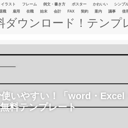
イラスト
フレーム
例文・書き方
ポスター
かわいい
シンプ
退職
雇用
在職
始末
会計
FAX
契約
案内
議事
借
無料ダウンロード！テンプ
いやすい！「word・Excel
の無料テンプレート