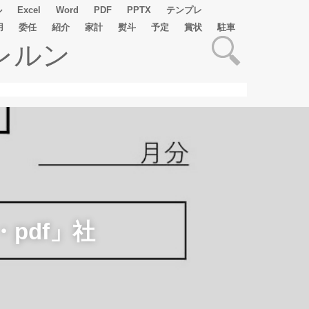
ル
Excel
Word
PDF
PPTX
テンプレ
用
委任
紹介
家計
熨斗
予定
賞状
駐車
レルン
・pdf」社