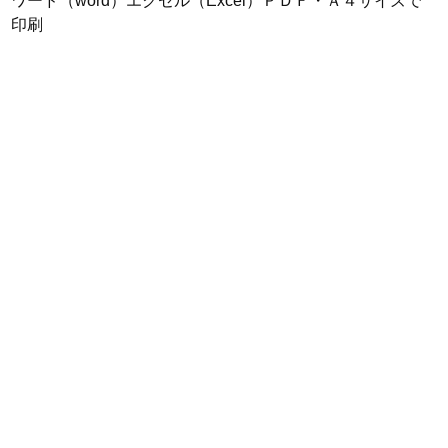
ワード（word）エクセル（Excel）ＰＤＦ・Ａ４サイズで
印刷