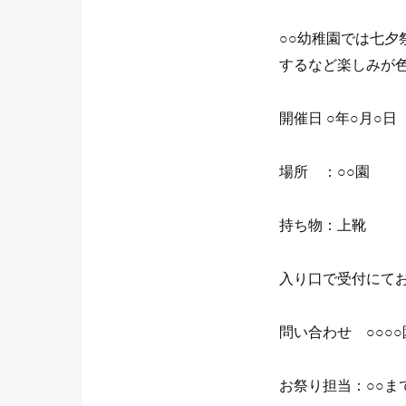
○○幼稚園では七
するなど楽しみが
開催日 ○年○月○日
場所 ：○○園
持ち物：上靴
入り口で受付にて
問い合わせ ○○○○園 
お祭り担当：○○ま