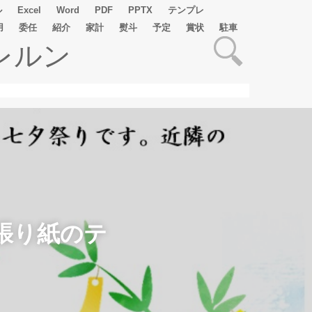
ル
Excel
Word
PDF
PPTX
テンプレ
用
委任
紹介
家計
熨斗
予定
賞状
駐車
レルン
張り紙のテ