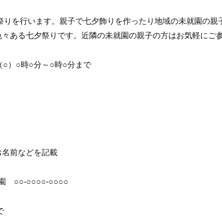
夕祭りを行います。親子で七夕飾りを作ったり地域の未就園の親
色々ある七夕祭りです。近隣の未就園の親子の方はお気軽にご
（○）○時○分～○時○分まで
お名前などを記載
○○-○○○○-○○○○
で