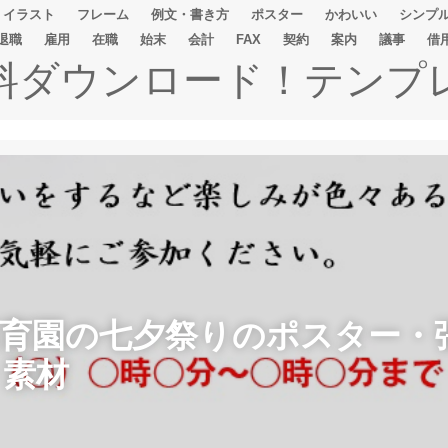
イラスト
フレーム
例文・書き方
ポスター
かわいい
シンプ
退職
雇用
在職
始末
会計
FAX
契約
案内
議事
借
無料ダウンロード！テンプ
保育園の七夕祭りのポスター・
ト素材