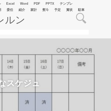
ル
Excel
Word
PDF
PPTX
テンプレ
用
委任
紹介
家計
熨斗
予定
賞状
駐車
レルン
なスケジュ