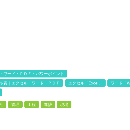
・ワード・ＰＤＦ・パワーポイント
ル表｜エクセル・ワード・ＰＤＦ
エクセル「Excel」
ワード「W
社
管理
工程
進捗
現場