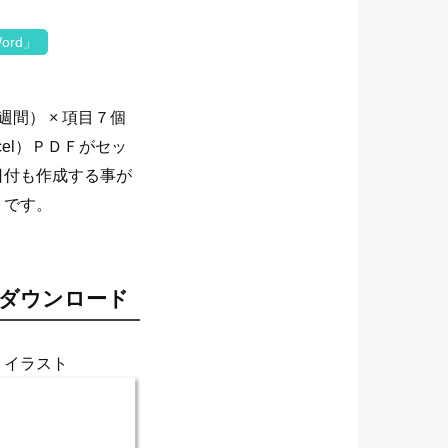
ord」
間） × 項目７個
el）ＰＤＦがセッ
日付も作成する事が
トです。
ダウンロード
・イラスト