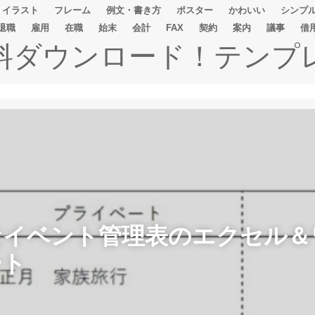
イラスト
フレーム
例文・書き方
ポスター
かわいい
シンプ
退職
雇用
在職
始末
会計
FAX
契約
案内
議事
借
無料ダウンロード！テンプ
なイベント管理表のエクセル＆
ート