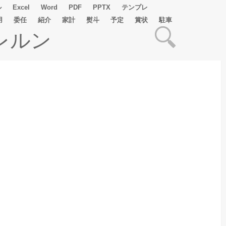
ル
Excel
Word
PDF
PPTX
テンプレ
用
委任
紹介
家計
熨斗
予定
賞状
駐車
レルン