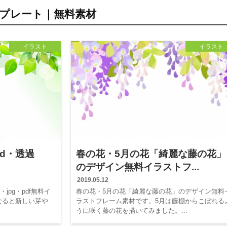
ンプレート｜無料素材
イラスト
イラスト
rd・透過
春の花・5月の花「綺麗な藤の花」
のデザイン無料イラストフ...
2019.05.12
・jpg・pdf無料イ
春の花・5月の花「綺麗な藤の花」のデザイン無料
なると新しい芽や
ラストフレーム素材です。5月は藤棚からこぼれる
うに咲く藤の花を描いてみました。...