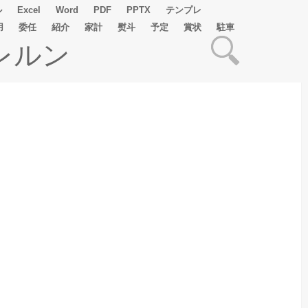
ル
Excel
Word
PDF
PPTX
テンプレ
用
委任
紹介
家計
熨斗
予定
賞状
駐車
レルン