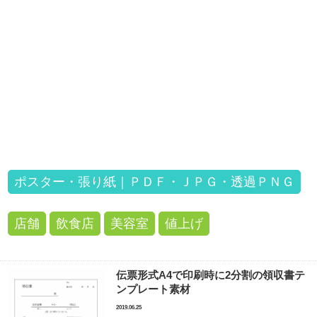
ポスター・張り紙｜ＰＤＦ・ＪＰＧ・透過ＰＮＧ
店舗
飲食店
美容室
値上げ
伝票形式A4で印刷時に2分割の領収書テ
ンプレート素材
2019.06.25