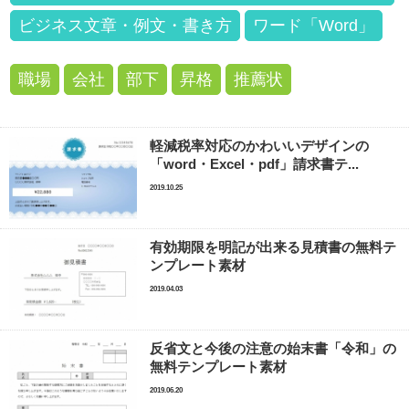
ビジネス文章・例文・書き方
ワード「Word」
職場
会社
部下
昇格
推薦状
軽減税率対応のかわいいデザインの
「word・Excel・pdf」請求書テ...
2019.10.25
有効期限を明記が出来る見積書の無料テ
ンプレート素材
2019.04.03
反省文と今後の注意の始末書「令和」の
無料テンプレート素材
2019.06.20