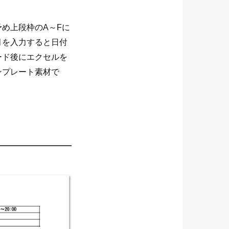
め上段枠のA～Fに
月を入力すると日付
ード後にエクセルを
ンプレート素材で