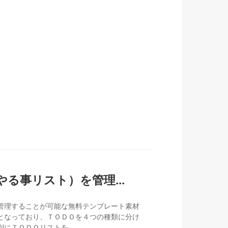
る事リスト）を管理...
管理することが可能な無料テンプレート素材
となっており、ＴＯＤＯを４つの種類に分け
にＴＯＤＯリストを...