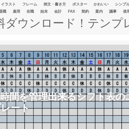
イラスト
フレーム
例文・書き方
ポスター
かわいい
シンプ
退職
雇用
在職
始末
会計
FAX
契約
案内
議事
借
無料ダウンロード！テンプ
務時間を管理出来るシフト表の
プレート