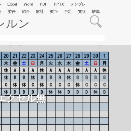
ル
Excel
Word
PDF
PPTX
テンプレ
用
委任
紹介
家計
熨斗
予定
賞状
駐車
レルン
エクセル無