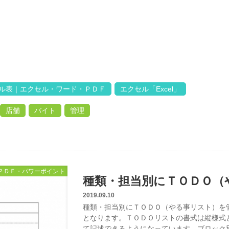
ル表｜エクセル・ワード・ＰＤＦ
エクセル「Excel」
店舗
バイト
管理
ＰＤＦ・パワーポイント
種類・担当別にＴＯＤＯ（や
2019.09.10
種類・担当別にＴＯＤＯ（やる事リスト）を
となります。ＴＯＤＯリストの書式は縦様式
て記述できるようになっています。ブロック別