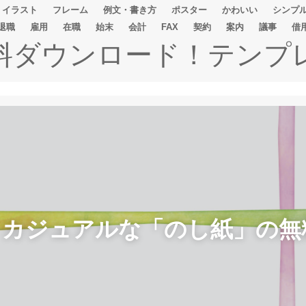
イラスト
フレーム
例文・書き方
ポスター
かわいい
シンプ
退職
雇用
在職
始末
会計
FAX
契約
案内
議事
借
無料ダウンロード！テンプ
！カジュアルな「のし紙」の無