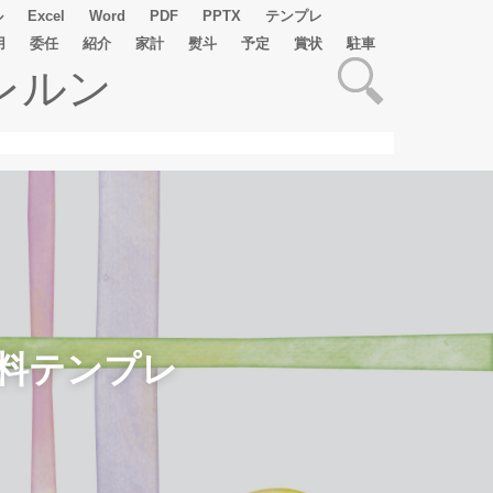
ル
Excel
Word
PDF
PPTX
テンプレ
用
委任
紹介
家計
熨斗
予定
賞状
駐車
レルン
料テンプレ